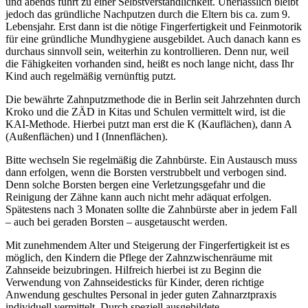
und abends führt zu einer Selbstverständlichkeit. Unerlässlich bleibt
jedoch das gründliche Nachputzen durch die Eltern bis ca. zum 9.
Lebensjahr. Erst dann ist die nötige Fingerfertigkeit und Feinmotorik
für eine gründliche Mundhygiene ausgebildet. Auch danach kann es
durchaus sinnvoll sein, weiterhin zu kontrollieren. Denn nur, weil
die Fähigkeiten vorhanden sind, heißt es noch lange nicht, dass Ihr
Kind auch regelmäßig vernünftig putzt.
Die bewährte Zahnputzmethode die in Berlin seit Jahrzehnten durch
Kroko und die ZÄD in Kitas und Schulen vermittelt wird, ist die
KAI-Methode. Hierbei putzt man erst die K (Kauflächen), dann A
(Außenflächen) und I (Innenflächen).
Bitte wechseln Sie regelmäßig die Zahnbürste. Ein Austausch muss
dann erfolgen, wenn die Borsten verstrubbelt und verbogen sind.
Denn solche Borsten bergen eine Verletzungsgefahr und die
Reinigung der Zähne kann auch nicht mehr adäquat erfolgen.
Spätestens nach 3 Monaten sollte die Zahnbürste aber in jedem Fall
– auch bei geraden Borsten – ausgetauscht werden.
Mit zunehmendem Alter und Steigerung der Fingerfertigkeit ist es
möglich, den Kindern die Pflege der Zahnzwischenräume mit
Zahnseide beizubringen. Hilfreich hierbei ist zu Beginn die
Verwendung von Zahnseidesticks für Kinder, deren richtige
Anwendung geschultes Personal in jeder guten Zahnarztpraxis
individuell vermittelt. Durch speziell ausgebildete