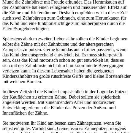
Mund die Zahnbürste mit Freude erkundet. Das Herumkauen auf
der Zahnbürste hat einen reinigenden und massierenden Effekt auf
die Zähne und Kieferkämme. Deshalb empfehlen wir in dieser Zeit
auch zwei Zahnbürsten zum Gebrauch, eine zum Herumkauen für
das Kind und eine funktionstüchtige zum Sauberputzen durch die
Eltern/Sorgeberechtigten.
Spätestens ab dem zweiten Lebensjahr sollten die Kinder beginnen
selbst die Zähne mit der Zahnbürste und der altersgerechten
Zahnpasta zu putzen. Gerne kann das auch früher passieren, wenn
das Kind dementsprechend entwickelt ist. Es muss sichergestellt
sein, dass das Kind motorisch schon so gut entwickelt ist, dass es
sich mit der Zahnbürste nicht durch unkoordinierte Bewegungen
verletzen kann. In diesem Lebensalter haben die geeigneten
Kinderzahnbürsten große rutschfeste Griffe und kleine Borstenfelder
mit weichen Borsten.
In dieser Zeit sind die Kinder hauptsächlich in der Lage das Putzen
der Kauflächen zu erlernen Zähne. Dabei sollten sie spielerisch
angeleitet werden. Mit zunehmendem Alter und motorischer
Entwicklung erlernen die Kinder das Putzen der Außen- und
Innenflächen der Zähne.
Sie motivieren Ihr Kind am besten zum Zähneputzen, wenn Sie
selbst ein gutes Vorbild sind. Gemeinsames Zähneputzen morgens