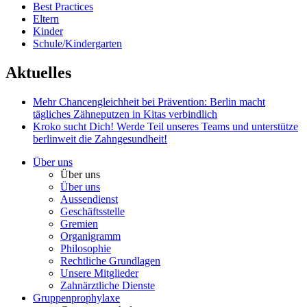
Best Practices
Eltern
Kinder
Schule/Kindergarten
Aktuelles
Mehr Chancengleichheit bei Prävention: Berlin macht
tägliches Zähneputzen in Kitas verbindlich
Kroko sucht Dich!
Werde Teil unseres Teams und unterstütze
berlinweit die Zahngesundheit!
Über uns
Über uns
Über uns
Aussendienst
Geschäftsstelle
Gremien
Organigramm
Philosophie
Rechtliche Grundlagen
Unsere Mitglieder
Zahnärztliche Dienste
Gruppenprophylaxe